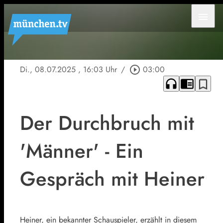
menu
Di., 08.07.2025
, 16:03 Uhr
/
play_circle_outline
03:00
headphones
chrome_reader_mode
bookmark_border
Der Durchbruch mit
'Männer' - Ein
Gespräch mit Heiner
Heiner, ein bekannter Schauspieler, erzählt in diesem