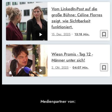
Vom LinkedIn-Post auf die
große Bühne: Céline Florres
zeigt, wie Sichtbarkeit
funktioniert.
bookmark_border
15. Dez. 2025
13:18 Min.
Wiesn Promis - Tag 12 -
Männer unter sich!
bookmark_border
2. Okt. 2025
04:07 Min.
Medienpartner von: