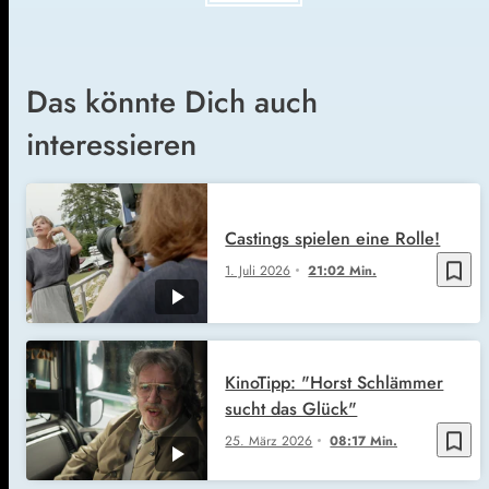
Das könnte Dich auch
interessieren
Castings spielen eine Rolle!
bookmark_border
1. Juli 2026
21:02 Min.
KinoTipp: "Horst Schlämmer
sucht das Glück"
bookmark_border
25. März 2026
08:17 Min.