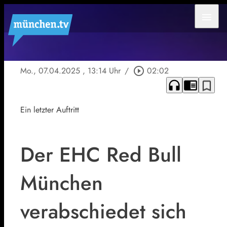
menu
Mo., 07.04.2025
, 13:14 Uhr
/
play_circle_outline
02:02
headphones
chrome_reader_mode
bookmark_border
Ein letzter Auftritt
Der EHC Red Bull
München
verabschiedet sich