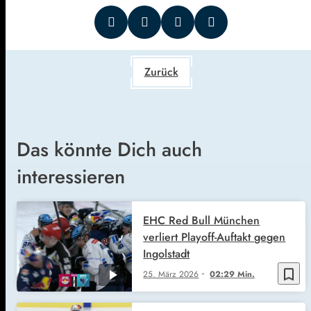
Zurück
Das könnte Dich auch
interessieren
EHC Red Bull München
verliert Playoff-Auftakt gegen
Ingolstadt
bookmark_border
25. März 2026
02:29 Min.