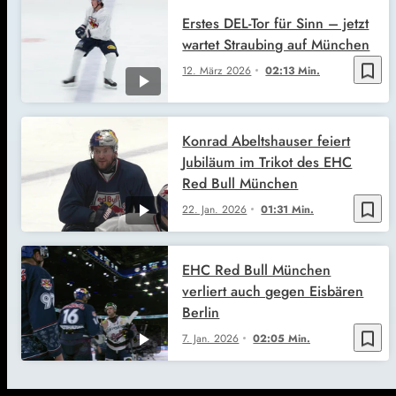
Erstes DEL-Tor für Sinn – jetzt
wartet Straubing auf München
bookmark_border
12. März 2026
02:13 Min.
Konrad Abeltshauser feiert
Jubiläum im Trikot des EHC
Red Bull München
bookmark_border
22. Jan. 2026
01:31 Min.
EHC Red Bull München
verliert auch gegen Eisbären
Berlin
bookmark_border
7. Jan. 2026
02:05 Min.