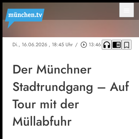
menu
headphones
chrome_reader_mode
bookmark_border
Di., 16.06.2026
, 18:45 Uhr
/
play_circle_outline
13:46
Der Münchner
Stadtrundgang – Auf
Tour mit der
Müllabfuhr