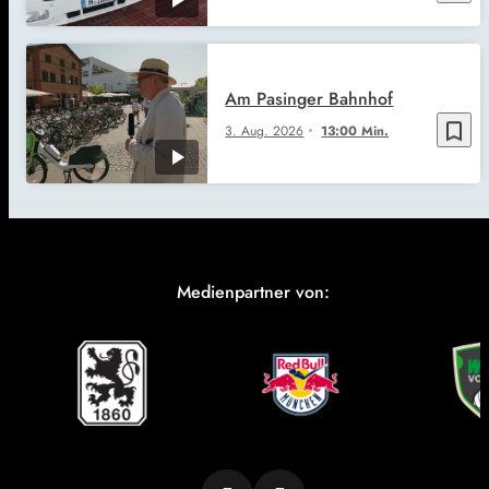
Am Pasinger Bahnhof
bookmark_border
3. Aug. 2026
13:00 Min.
Medienpartner von: