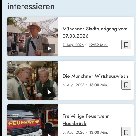
interessieren
Münchner Stadtrundgang vom
07.08.2026
bookmark_border
7. Aug. 2026
12:59 Min.
Die Münchner Wirtshauswiesn
bookmark_border
6. Aug. 2026
13:00 Min.
Freiwillige Feuerwehr
Hochbrück
bookmark_border
5. Aug. 2026
13:00 Min.