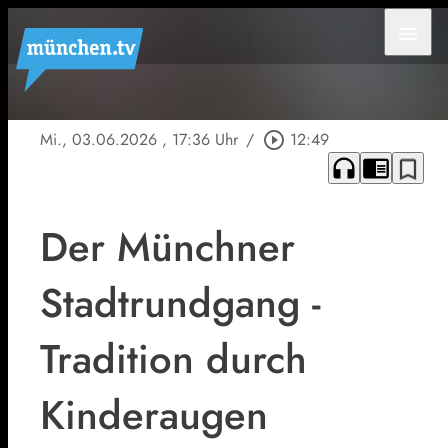
menu
Mi., 03.06.2026
, 17:36 Uhr
/
play_circle_outline
12:49
headphones
chrome_reader_mode
bookmark_border
Der Münchner
Stadtrundgang -
Tradition durch
Kinderaugen