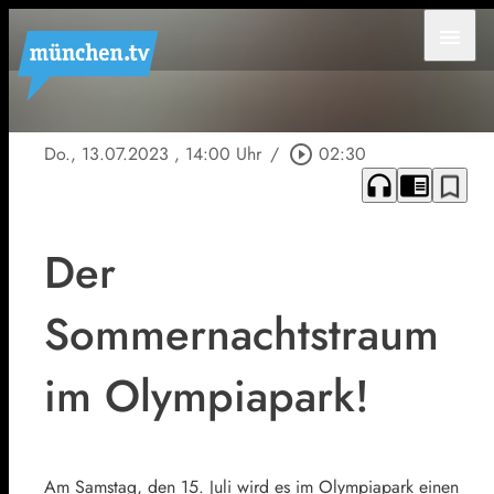
menu
Do., 13.07.2023
, 14:00 Uhr
/
play_circle_outline
02:30
headphones
chrome_reader_mode
bookmark_border
Der
Sommernachtstraum
im Olympiapark!
Am Samstag, den 15. Juli wird es im Olympiapark einen