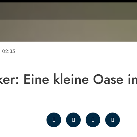
ine
02:35
ker: Eine kleine Oase i