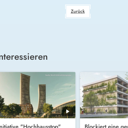
Zurück
nteressieren
Initiative "Hochhausstop"
Blockiert eine ge