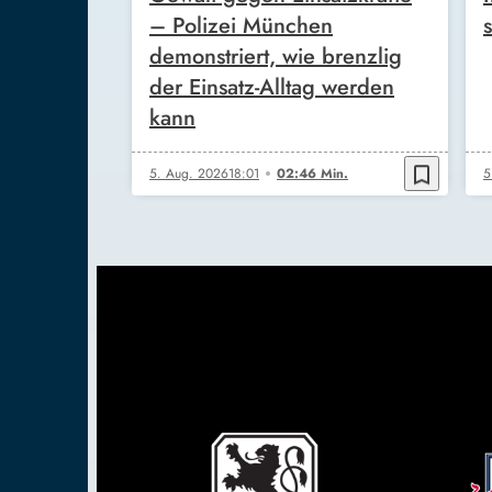
– Polizei München
demonstriert, wie brenzlig
der Einsatz-Alltag werden
kann
bookmark_border
5. Aug. 2026
18:01
02:46 Min.
5