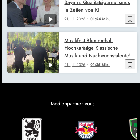
Bayern: Qualitätsjournalismus
in Zeiten von KI
bookmark_border
21. Juli 2026
01:54 Min.
Musikfest Blumenthal:
Hochkarätige Klassische
Musik und Nachwuchstalente!
bookmark_border
21. Juli 2026
01:35 Min.
Medienpartner von: