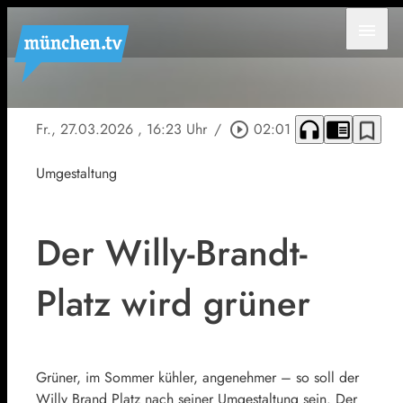
menu
headphones
chrome_reader_mode
bookmark_border
Fr., 27.03.2026
, 16:23 Uhr
/
play_circle_outline
02:01
Umgestaltung
Der Willy-Brandt-
Platz wird grüner
Grüner, im Sommer kühler, angenehmer – so soll der
Willy Brand Platz nach seiner Umgestaltung sein. Der