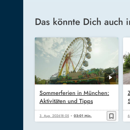
Das könnte Dich auch i
Sommerferien in München:
Aktivitäten und Tipps
bookmark_border
3. Aug. 2026
18:05
03:01 Min.
6