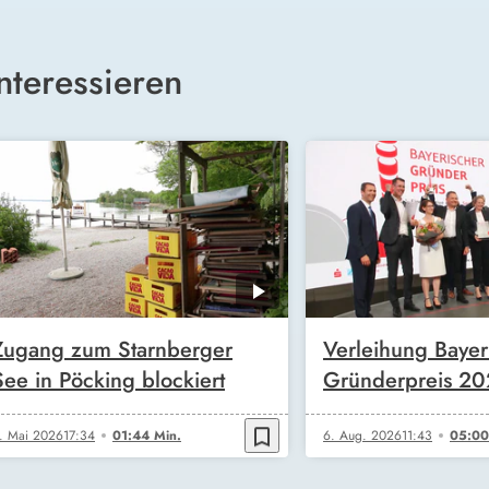
nteressieren
Zugang zum Starnberger
Verleihung Bayer
See in Pöcking blockiert
Gründerpreis 2
bookmark_border
. Mai 2026
17:34
01:44 Min.
6. Aug. 2026
11:43
05:00