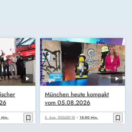
ischer
München heute kompakt
026
vom 05.08.2026
bookmark_border
bookmark_border
 Min.
5. Aug. 2026
20:15
15:00 Min.