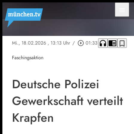
menu
headphones
chrome_reader_mode
bookmark_border
Mi., 18.02.2026
, 13:13 Uhr
/
play_circle_outline
01:33
Faschingsaktion
Deutsche Polizei
Gewerkschaft verteilt
Krapfen