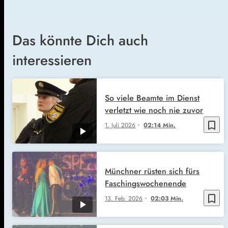
Das könnte Dich auch
interessieren
So viele Beamte im Dienst
verletzt wie noch nie zuvor
bookmark_border
1. Juli 2026
02:14 Min.
Münchner rüsten sich fürs
Faschingswochenende
bookmark_border
13. Feb. 2026
02:03 Min.