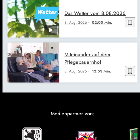
Das Wetter vom 8.08.2026
bookmark_border
8. Aug. 2026
02:00 Min.
Miteinander auf dem
Pflegebauernhof
bookmark_border
8. Aug. 2026
12:53 Min.
Medienpartner von: