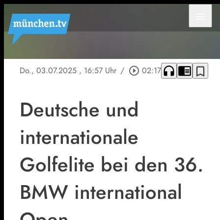
menu
headphones
chrome_reader_mode
bookmark_border
Do., 03.07.2025
, 16:57 Uhr
/
play_circle_outline
02:17
Deutsche und
internationale
Golfelite bei den 36.
BMW international
Open