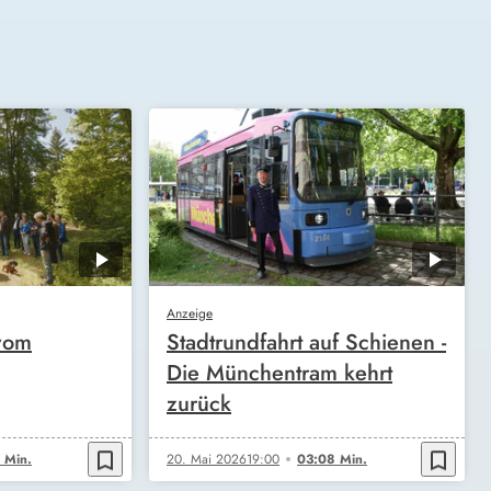
Anzeige
vom
Stadtrundfahrt auf Schienen -
Die Münchentram kehrt
zurück
bookmark_border
bookmark_border
 Min.
20. Mai 2026
19:00
03:08 Min.