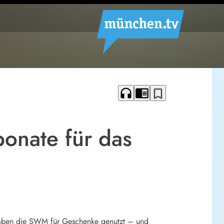
headphones
chrome_reader_mode
bookmark_border
onate für das
aben die SWM für Geschenke genutzt – und