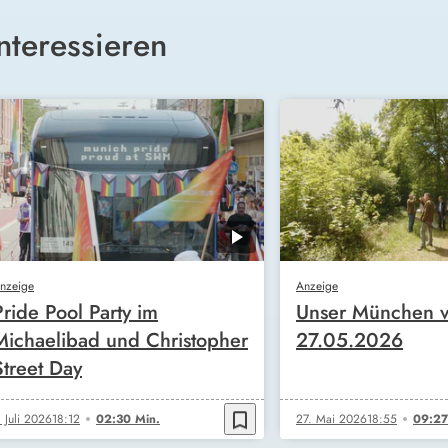
nteressieren
nzeige
Anzeige
Pride Pool Party im
Unser München 
Michaelibad und Christopher
27.05.2026
Street Day
bookmark_border
. Juli 2026
18:12
02:30 Min.
27. Mai 2026
18:55
09:27