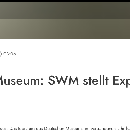
outline
03:06
useum: SWM stellt Exp
ues: Das Jubiläum des Deutschen Museums im vergangenen Jahr h