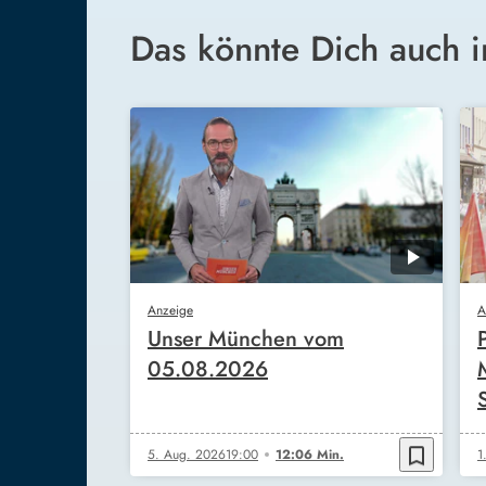
Das könnte Dich auch i
Anzeige
A
Unser München vom
05.08.2026
bookmark_border
5. Aug. 2026
19:00
12:06 Min.
1