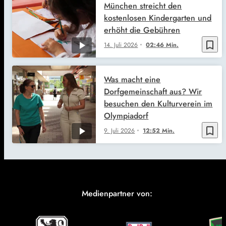
München streicht den
kostenlosen Kindergarten und
erhöht die Gebühren
bookmark_border
14. Juli 2026
02:46 Min.
Was macht eine
Dorfgemeinschaft aus? Wir
besuchen den Kulturverein im
Olympiadorf
bookmark_border
9. Juli 2026
12:52 Min.
Medienpartner von: