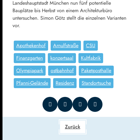
Landeshauptstadt München nun fünf potentielle
Bauplätze bis Herbst von einem Architekturbüro
untersuchen. Simon Götz stellt die einzelnen Varianten
vor.
Apothekenhof
Arnulfstraße
CSU
Finanzgarten
konzertsaal
Kultfabrik
Olympiapark
ostbahnhof
Paketposthalle
Pfanni-Gelände
Residenz
Standortsuche
Zurück