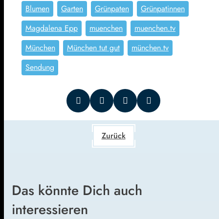
Blumen
Garten
Grünpaten
Grünpatinnen
Magdalena Epp
muenchen
muenchen.tv
München
München tut gut
münchen.tv
Sendung
Zurück
Das könnte Dich auch
interessieren