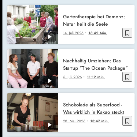
Gartentherapie bei Demenz:
Natur heilt die Seele
bookmark_border
14. Juli 2026
13:42 Min.
Nachhaltig Umziehen: Das
Startup "The Ocean Package"
bookmark_border
6. Juli 2026
11:12 Min.
Schokolade als Superfood -
Was wirklich in Kakao steckt
bookmark_border
28. Mai 2026
13:47 Min.