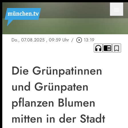
menu
Do., 07.08.2025
, 09:59 Uhr
/
play_circle_outline
13:19
headphones
chrome_reader_mode
bookmark_border
Die Grünpatinnen
und Grünpaten
pflanzen Blumen
mitten in der Stadt