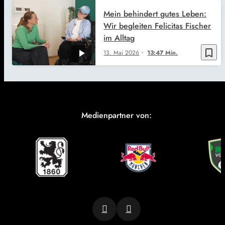
Mein behindert gutes Leben:
Wir begleiten Felicitas Fischer
im Alltag
bookmark_border
13. Mai 2026
13:47 Min.
Medienpartner von: