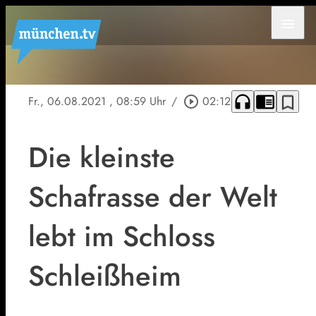
menu
headphones
chrome_reader_mode
bookmark_border
Fr., 06.08.2021
, 08:59 Uhr
/
play_circle_outline
02:12
Die kleinste
Schafrasse der Welt
lebt im Schloss
Schleißheim