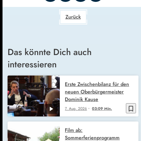
Zurück
Das könnte Dich auch
interessieren
Erste Zwischenbilanz für den
neuen Oberbürgermeister
Dominik Kause
bookmark_border
7. Aug. 2026
03:09 Min.
Film ab:
Sommerferienprogramm