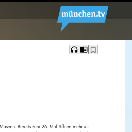
headphones
chrome_reader_mode
bookmark_border
 Museen. Bereits zum 26. Mal öffnen mehr als