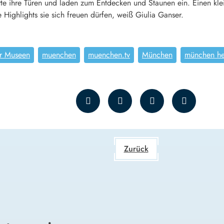
te ihre Türen und laden zum Entdecken und Staunen ein. Einen kl
Highlights sie sich freuen dürfen, weiß Giulia Ganser.
r Museen
muenchen
muenchen.tv
München
münchen he
Zurück