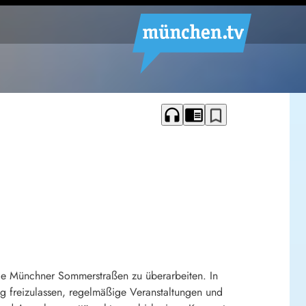
headphones
chrome_reader_mode
bookmark_border
ie Münchner Sommerstraßen zu überarbeiten. In
ig freizulassen, regelmäßige Veranstaltungen und