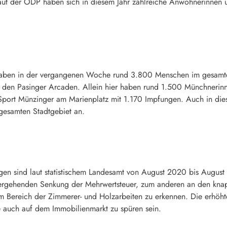
aut der ÖDP haben sich in diesem Jahr zahlreiche Anwohnerinnen
aben in der vergangenen Woche rund 3.800 Menschen im gesamten
 in den Pasinger Arcaden. Allein hier haben rund 1.500 Münchner
e Sport Münzinger am Marienplatz mit 1.170 Impfungen. Auch in di
gesamten Stadtgebiet an.
en sind laut statistischem Landesamt von August 2020 bis August 
ergehenden Senkung der Mehrwertsteuer, zum anderen an den knap
im Bereich der Zimmerer- und Holzarbeiten zu erkennen. Die erhöh
auch auf dem Immobilienmarkt zu spüren sein.