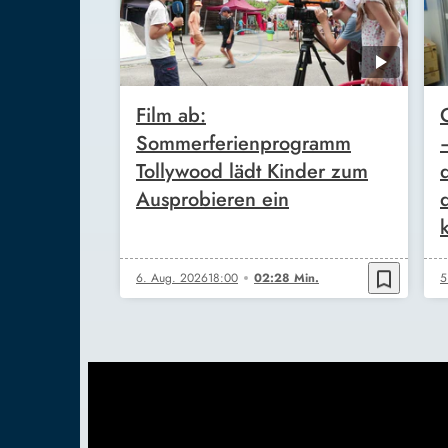
Film ab:
Sommerferienprogramm
Tollywood lädt Kinder zum
Ausprobieren ein
bookmark_border
6. Aug. 2026
18:00
02:28 Min.
5