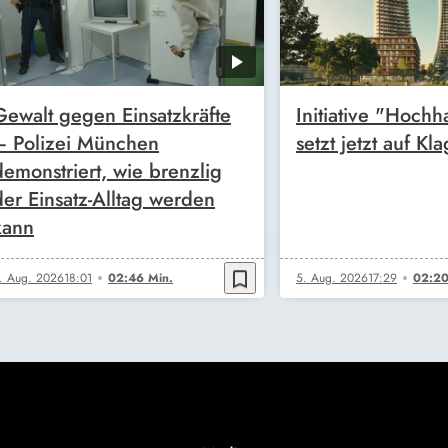
Gewalt gegen Einsatzkräfte
Initiative "Hochh
– Polizei München
setzt jetzt auf Kl
demonstriert, wie brenzlig
der Einsatz-Alltag werden
kann
bookmark_border
. Aug. 2026
18:01
02:46 Min.
5. Aug. 2026
17:29
02:20