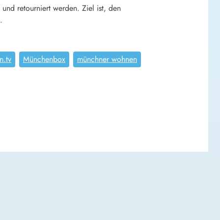
d retourniert werden. Ziel ist, den
.
n.tv
Münchenbox
münchner wohnen