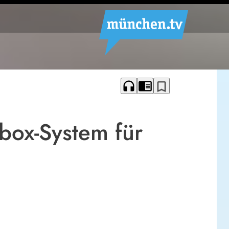
headphones
chrome_reader_mode
bookmark_border
box-System für