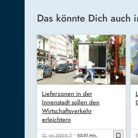
Das könnte Dich auch i
Lieferzonen in der
Innenstadt sollen den
Wirtschaftsverkehr
erleichtern
bookmark_border
22. Juni 2026
16:17
02:07 Min.
9