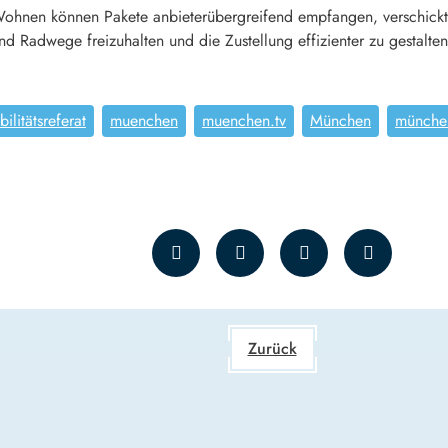
hnen können Pakete anbieterübergreifend empfangen, verschickt un
nd Radwege freizuhalten und die Zustellung effizienter zu gestalten
ilitätsreferat
muenchen
muenchen.tv
München
münche
Zurück