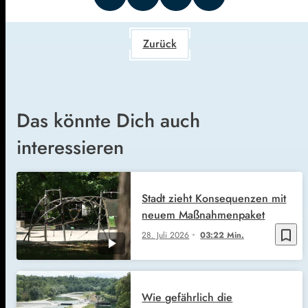
Zurück
Das könnte Dich auch
interessieren
Stadt zieht Konsequenzen mit
neuem Maßnahmenpaket
bookmark_border
28. Juli 2026
03:22 Min.
Wie gefährlich die