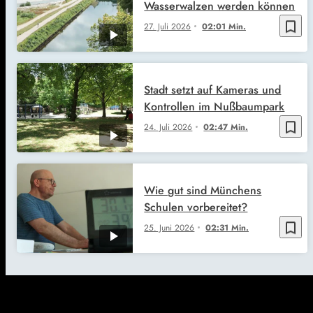
Wasserwalzen werden können
bookmark_border
27. Juli 2026
02:01 Min.
Stadt setzt auf Kameras und
Kontrollen im Nußbaumpark
bookmark_border
24. Juli 2026
02:47 Min.
Wie gut sind Münchens
Schulen vorbereitet?
bookmark_border
25. Juni 2026
02:31 Min.