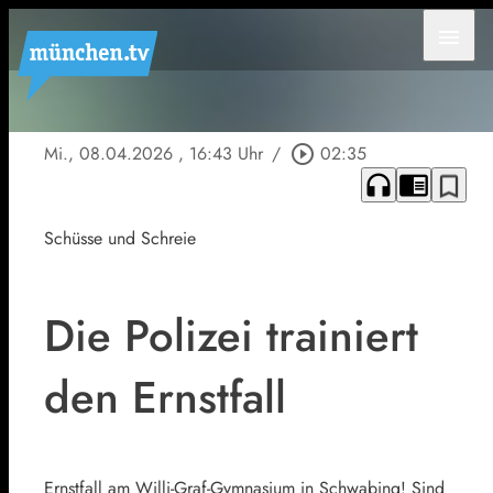
menu
Mi., 08.04.2026
, 16:43 Uhr
/
play_circle_outline
02:35
headphones
chrome_reader_mode
bookmark_border
Schüsse und Schreie
Die Polizei trainiert
den Ernstfall
Ernstfall am Willi-Graf-Gymnasium in Schwabing! Sind