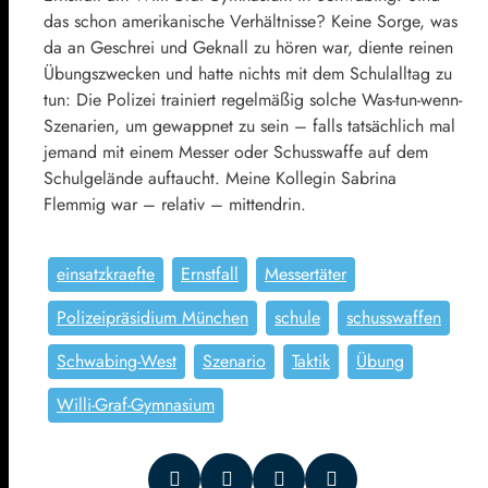
das schon amerikanische Verhältnisse? Keine Sorge, was
da an Geschrei und Geknall zu hören war, diente reinen
Übungszwecken und hatte nichts mit dem Schulalltag zu
tun: Die Polizei trainiert regelmäßig solche Was-tun-wenn-
Szenarien, um gewappnet zu sein – falls tatsächlich mal
jemand mit einem Messer oder Schusswaffe auf dem
Schulgelände auftaucht. Meine Kollegin Sabrina
Flemmig war – relativ – mittendrin.
einsatzkraefte
Ernstfall
Messertäter
Polizeipräsidium München
schule
schusswaffen
Schwabing-West
Szenario
Taktik
Übung
Willi-Graf-Gymnasium