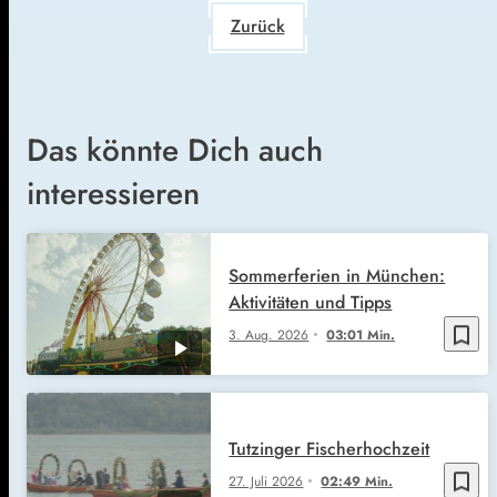
Zurück
Das könnte Dich auch
interessieren
Sommerferien in München:
Aktivitäten und Tipps
bookmark_border
3. Aug. 2026
03:01 Min.
Tutzinger Fischerhochzeit
bookmark_border
27. Juli 2026
02:49 Min.