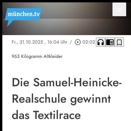
menu
headphones
chrome_reader_mode
bookmark_border
Fr., 31.10.2025
, 16:04 Uhr
/
play_circle_outline
02:02
963 Kilogramm Altkleider
Die Samuel-Heinicke-
Realschule gewinnt
das Textilrace