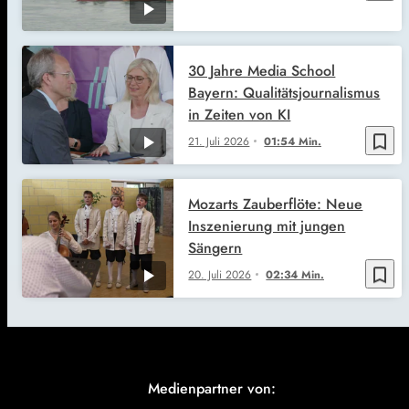
30 Jahre Media School
Bayern: Qualitätsjournalismus
in Zeiten von KI
bookmark_border
21. Juli 2026
01:54 Min.
Mozarts Zauberflöte: Neue
Inszenierung mit jungen
Sängern
bookmark_border
20. Juli 2026
02:34 Min.
Medienpartner von: