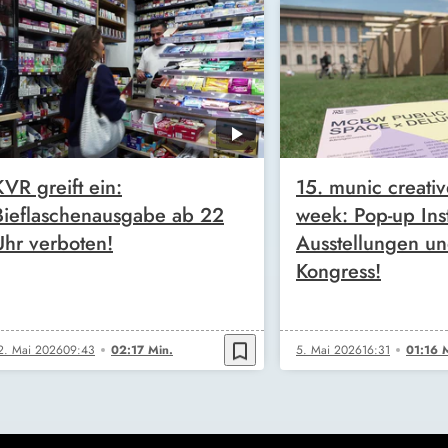
KVR greift ein:
15. munic creativ
Bieflaschenausgabe ab 22
week: Pop-up Inst
Uhr verboten!
Ausstellungen un
Kongress!
bookmark_border
2. Mai 2026
09:43
02:17 Min.
5. Mai 2026
16:31
01:16 