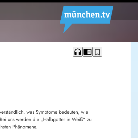
headphones
chrome_reader_mode
bookmark_border
t verständlich, was Symptome bedeuten, wie
Bei uns werden die „Halbgötter in Weiß“ zu
ichsten Phänomene.