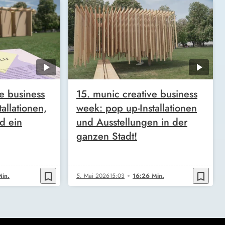
e business
15. munic creative business
allationen,
week: pop up-Installationen
d ein
und Ausstellungen in der
ganzen Stadt!
bookmark_border
bookmark_border
Min.
5. Mai 2026
15:03
16:26 Min.