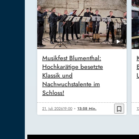
Musikfest Blumenthal:
Hochkarätige besetzte
Klassik und
Nachwuchstalente im
Schloss!
bookmark_border
21. Juli 2026
19:00
13:58 Min.
1