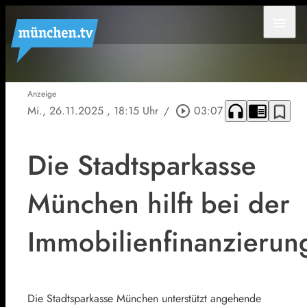
menu
Anzeige
headphones
chrome_reader_mode
bookmark_border
Mi., 26.11.2025
, 18:15 Uhr
/
play_circle_outline
03:07
Die Stadtsparkasse
München hilft bei der
Immobilienfinanzierun
Die Stadtsparkasse München unterstützt angehende