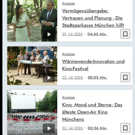
Anzeige
Vermögensübergabe:
Vertrauen und Planung - Die
Stadtsparkasse München hilft
bookmark_border
29. Juli 2026
04:42 Min.
Anzeige
Wärmewende-Innovation und
Kino-Festival
bookmark_border
22. Juli 2026
08:02 Min.
Anzeige
Kino, Mond und Sterne: Das
älteste Open-Air Kino
Münchens
bookmark_border
22. Juli 2026
02:26 Min.