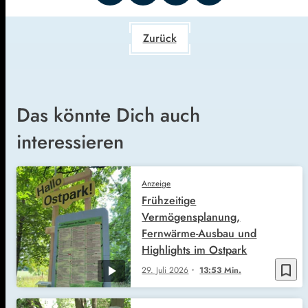
Zurück
Das könnte Dich auch
interessieren
Anzeige
Frühzeitige
Vermögensplanung,
Fernwärme-Ausbau und
Highlights im Ostpark
bookmark_border
29. Juli 2026
13:53 Min.