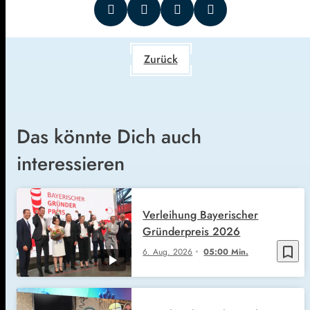
Zurück
Das könnte Dich auch
interessieren
Verleihung Bayerischer
Gründerpreis 2026
bookmark_border
6. Aug. 2026
05:00 Min.