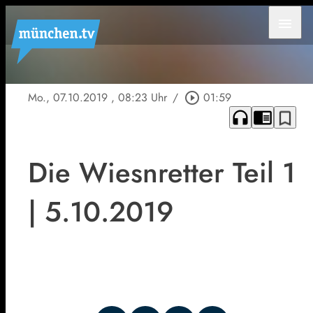
menu
Mo., 07.10.2019
, 08:23 Uhr
/
play_circle_outline
01:59
headphones
chrome_reader_mode
bookmark_border
Die Wiesnretter Teil 1
| 5.10.2019