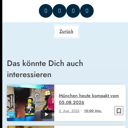
Zurück
Das könnte Dich auch
interessieren
München heute kompakt vom
05.08.2026
bookmark_border
5. Aug. 2026
15:00 Min.