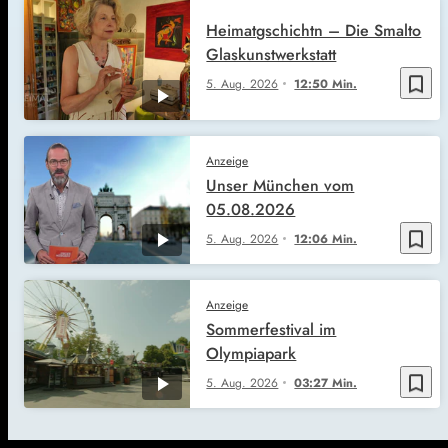
Heimatgschichtn – Die Smalto
Glaskunstwerkstatt
bookmark_border
5. Aug. 2026
12:50 Min.
Anzeige
Unser München vom
05.08.2026
bookmark_border
5. Aug. 2026
12:06 Min.
Anzeige
Sommerfestival im
Olympiapark
bookmark_border
5. Aug. 2026
03:27 Min.