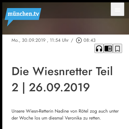
menu
Mo., 30.09.2019
, 11:54 Uhr
/
play_circle_outline
08:43
headphones
chrome_reader_mode
bookmark_border
Die Wiesnretter Teil
2 | 26.09.2019
Unsere Wiesn-Retterin Nadine von Rötel zog auch unter
der Woche los um diesmal Veronika zu retten.