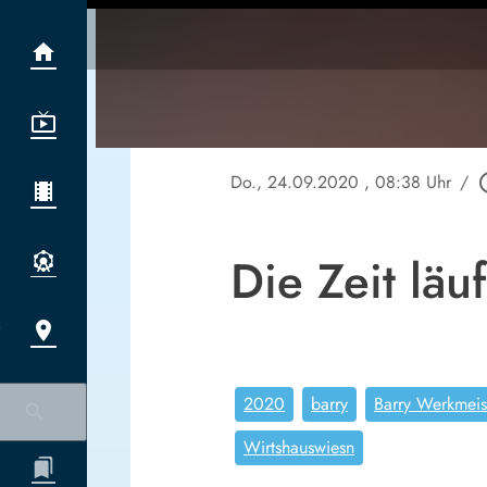
Do., 24.09.2020
, 08:38 Uhr
/
play_ci
Die Zeit läu
2020
barry
Barry Werkmeis
Wirtshauswiesn