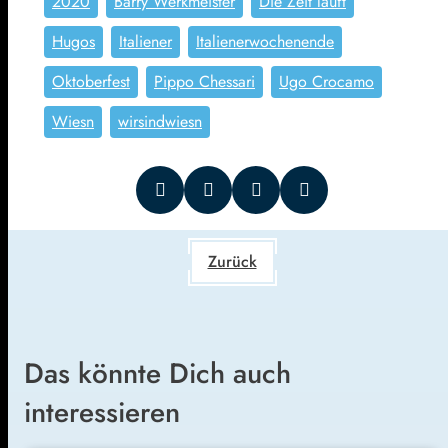
2020
Barry Werkmeister
Die Zeit läuft
Hugos
Italiener
Italienerwochenende
Oktoberfest
Pippo Chessari
Ugo Crocamo
Wiesn
wirsindwiesn
Zurück
Das könnte Dich auch
interessieren