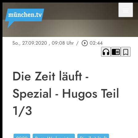
menu
So., 27.09.2020
, 09:08 Uhr
/
play_circle_outline
02:44
headphones
chrome_reader_mode
bookmark_border
Die Zeit läuft -
Spezial - Hugos Teil
1/3