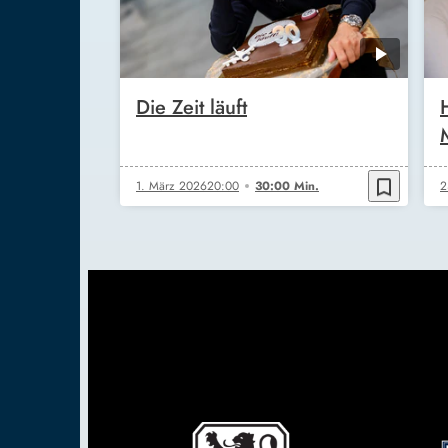
Die Zeit läuft
bookmark_border
1. März 2026
20:00
30:00 Min.
2