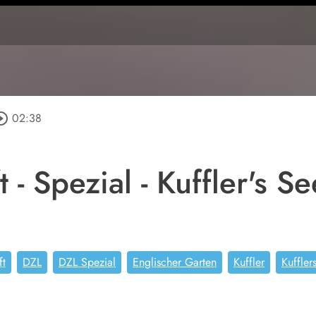
cle_outline
02:38
t - Spezial - Kuffler's S
ft
DZL
DZL Spezial
Englischer Garten
Kuffler
Kuffler