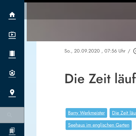
So., 20.09.2020
, 07:56 Uhr
/
play_cir
Die Zeit läuf
Barry Werkmeister
Die Zeit läu
Seehaus im englischen Garten