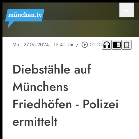
menu
headphones
chrome_reader_mode
bookmark_border
Mo., 27.05.2024
, 16:41 Uhr
/
play_circle_outline
01:10
Diebstähle auf
Münchens
Friedhöfen - Polizei
ermittelt