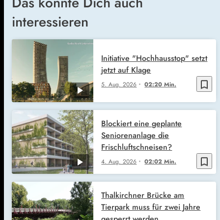
Das könnte Dich auch
interessieren
Initiative "Hochhausstop" setzt
jetzt auf Klage
bookmark_border
5. Aug. 2026
02:20 Min.
Blockiert eine geplante
Seniorenanlage die
Frischluftschneisen?
bookmark_border
4. Aug. 2026
02:02 Min.
Thalkirchner Brücke am
Tierpark muss für zwei Jahre
gesperrt werden