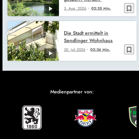
bookmark_border
3. Aug. 2026
02:35 Min.
Die Stadt ermittelt in
Sendlinger Wohnhaus
bookmark_border
30. Juli 2026
02:36 Min.
Medienpartner von: