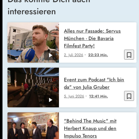
interessieren
Alles nur Fassade: Servus
München - Die Bavaria
Filmfest Party!
bookmark_border
2. Juli 2026
22:23 Min.
Event zum Podcast "Ich bin
da" von Julia Gruber
bookmark_border
5. Juni 2026
12:41 Min.
"Behind The Music" mit
Herbert Knaup und den
Impulso Tenors