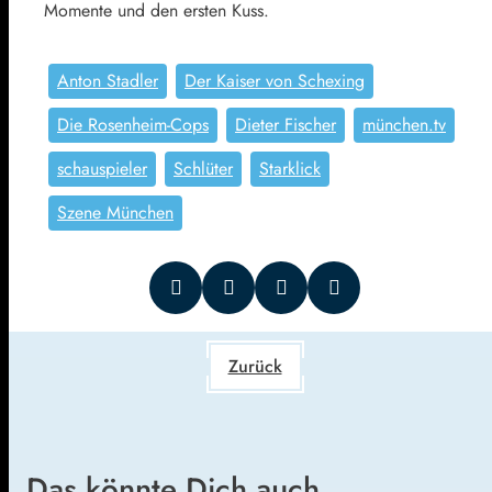
Momente und den ersten Kuss.
Anton Stadler
Der Kaiser von Schexing
Die Rosenheim-Cops
Dieter Fischer
münchen.tv
schauspieler
Schlüter
Starklick
Szene München
Zurück
Das könnte Dich auch