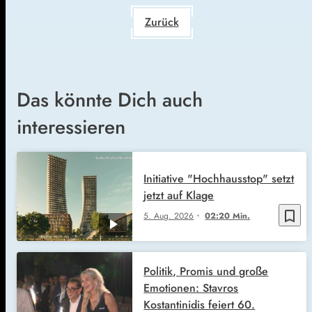
Zurück
Das könnte Dich auch
interessieren
Initiative "Hochhausstop" setzt
jetzt auf Klage
bookmark_border
5. Aug. 2026
02:20 Min.
Politik, Promis und große
Emotionen: Stavros
Kostantinidis feiert 60.