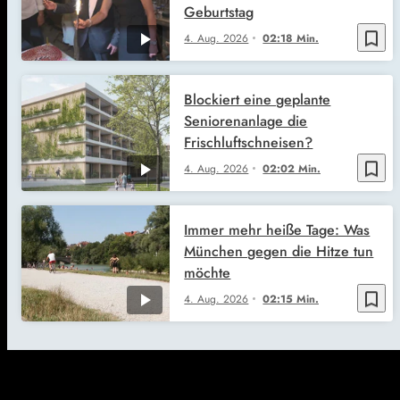
Geburtstag
bookmark_border
4. Aug. 2026
02:18 Min.
Blockiert eine geplante
Seniorenanlage die
Frischluftschneisen?
bookmark_border
4. Aug. 2026
02:02 Min.
Immer mehr heiße Tage: Was
München gegen die Hitze tun
möchte
bookmark_border
4. Aug. 2026
02:15 Min.