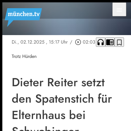
menu
headphones
chrome_reader_mode
bookmark_border
Di., 02.12.2025
, 15:17 Uhr
/
play_circle_outline
02:03
Trotz Hürden
Dieter Reiter setzt
den Spatenstich für
Elternhaus bei