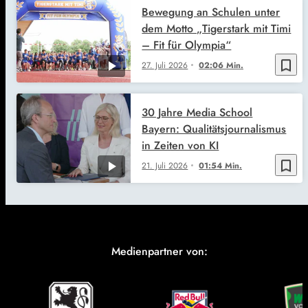
Bewegung an Schulen unter
dem Motto „Tigerstark mit Timi
– Fit für Olympia“
bookmark_border
27. Juli 2026
02:06 Min.
30 Jahre Media School
Bayern: Qualitätsjournalismus
in Zeiten von KI
bookmark_border
21. Juli 2026
01:54 Min.
Medienpartner von: