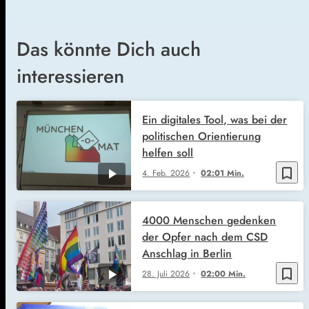
Das könnte Dich auch
interessieren
Ein digitales Tool, was bei der
politischen Orientierung
helfen soll
bookmark_border
4. Feb. 2026
02:01 Min.
4000 Menschen gedenken
der Opfer nach dem CSD
Anschlag in Berlin
bookmark_border
28. Juli 2026
02:00 Min.