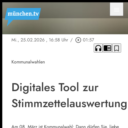
menu
Mi., 25.02.2026
, 16:58 Uhr
/
play_circle_outline
01:57
headphones
chrome_reader_mode
bookmark_border
Kommunalwahlen
Digitales Tool zur
Stimmzettelauswertung
Am 08. März ist Kommunalwahl: Dann dürfen Sie, liebe