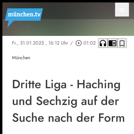
menu
headphones
chrome_reader_mode
bookmark_border
Fr., 31.01.2025
, 16:12 Uhr
/
play_circle_outline
01:02
München
Dritte Liga - Haching
und Sechzig auf der
Suche nach der Form