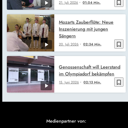
bookmark_border
21. Juli 2026
01:54 Min.
Mozarts Zauberflöte: Neue
Inszenierung mit jungen
Sängern
bookmark_border
20. Juli 2026
02:34 Min.
Genossenschaft will Leerstand
im Olympiadorf bekämpfen
bookmark_border
15. Juni 2026
02:13 Min.
Medienpartner von: