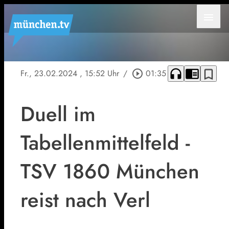
menu
headphones
chrome_reader_mode
bookmark_border
Fr., 23.02.2024
, 15:52 Uhr
/
play_circle_outline
01:35
Duell im
Tabellenmittelfeld -
TSV 1860 München
reist nach Verl