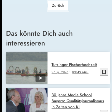
Zurück
Das könnte Dich auch
interessieren
Tutzinger Fischerhochzeit
bookmark_border
27. Juli 2026
02:49 Min.
30 Jahre Media School
Bayern: Qualitätsjournalismus
in Zeiten von KI