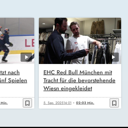
zt nach
EHC Red Bull München mit
fünf Spielen
Tracht für die bevorstehende
Wiesn eingekleidet
bookmark_border
bookmark_border
 Min.
5. Sep. 2025
14:01
02:03 Min.