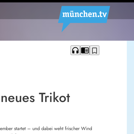
headphones
chrome_reader_mode
bookmark_border
neues Trikot
ember startet – und dabei weht frischer Wind