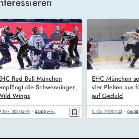
nteressieren
EHC Red Bull München
EHC München set
empfängt die Schwenninger
vier Pleiten aus 
Wild Wings
auf Geduld
bookmark_border
7. Dez. 2025
14:05
02:00 Min.
8. Okt. 2025
15:33
04:08