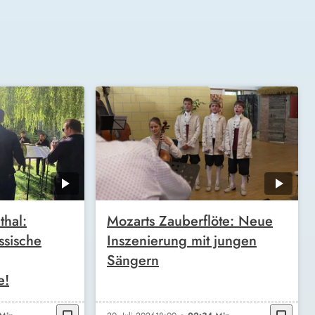
thal:
Mozarts Zauberflöte: Neue
ssische
Inszenierung mit jungen
Sängern
e!