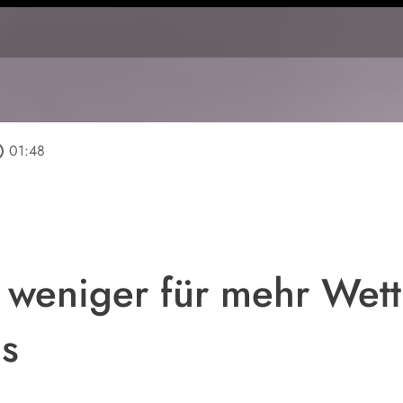
tline
01:48
g weniger für mehr Wet
s