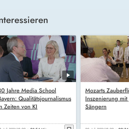
nteressieren
30 Jahre Media School
Mozarts Zauberfl
Bayern: Qualitätsjournalismus
Inszenierung mit
in Zeiten von KI
Sängern