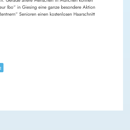
lich. Gerade ältere Menschen in München können
riseur Ibo“ in Giesing eine ganze besondere Aktion
Rentnern“ Senioren einen kostenlosen Haarschnitt
e