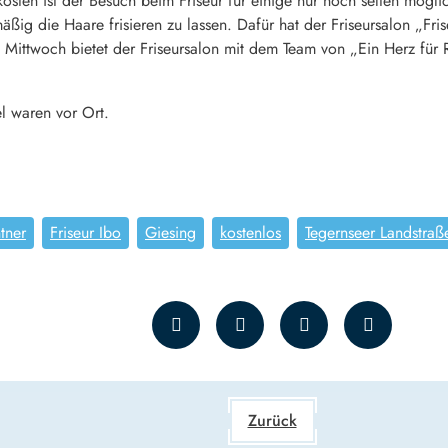
kosten ist der Besuch beim Friseur für einige nur noch selten mög
elmäßig die Haare frisieren zu lassen. Dafür hat der Friseursalon „F
Mittwoch bietet der Friseursalon mit dem Team von „Ein Herz für 
l waren vor Ort.
ntner
Friseur Ibo
Giesing
kostenlos
Tegernseer Landstraß
Zurück