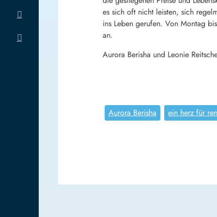
die gestiegenen Preise und Lebens
es sich oft nicht leisten, sich reg
ins Leben gerufen. Von Montag bis 
an.
Aurora Berisha und Leonie Reitsche
Aurora Berisha
ein herz für re