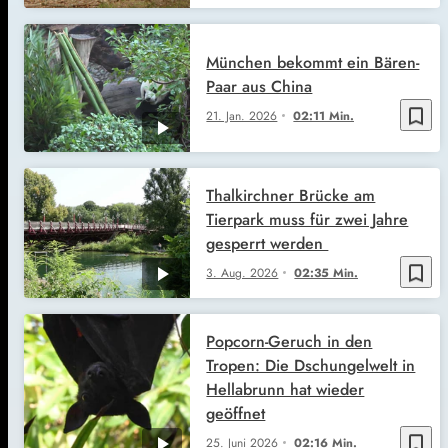
München bekommt ein Bären-
Paar aus China
bookmark_border
21. Jan. 2026
02:11 Min.
Thalkirchner Brücke am
Tierpark muss für zwei Jahre
gesperrt werden
bookmark_border
3. Aug. 2026
02:35 Min.
Popcorn-Geruch in den
Tropen: Die Dschungelwelt in
Hellabrunn hat wieder
geöffnet
bookmark_border
25. Juni 2026
02:16 Min.