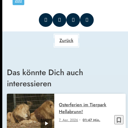
zoo
Zurück
Das könnte Dich auch
interessieren
Osterferien im Tierpark
Hellabrunn!
bookmark_border
7. Apr. 2026
01:47 Min.