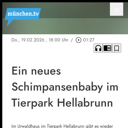
menu
Do., 19.02.2026
, 18:00 Uhr
/
play_circle_outline
01:27
headphones
chrome_reader_mode
bookmark_border
Ein neues
Schimpansenbaby im
Tierpark Hellabrunn
Im Urwaldhaus im Tierpark Hellabrunn gibt es wieder