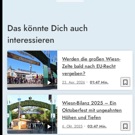
Das könnte Dich auch
interessieren
Werden die großen Wiesn-
Zelte bald nach EU-Recht
vergeben?
bookmark_border
23. Apr. 2026
01:47 Min.
Wiesn-Bilanz 2025 – Ein
Oktoberfest mit ungeahnten
Höhen und Tiefen
bookmark_border
6. Okt. 2025
02:47 Min.