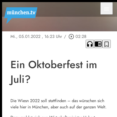
menu
Mi., 05.01.2022
, 16:23 Uhr
/
play_circle_outline
02:28
headphones
chrome_reader_mode
bookmark_border
Ein Oktoberfest im
Juli?
Die Wiesn 2022 soll stattfinden – das wünschen sich
viele hier in München, aber auch auf der ganzen Welt.