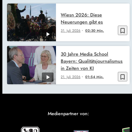
Wiesn 2026: Diese
Neuerungen gibt es
bookmark_border
31. Juli 2026
02:30 Min.
30 Jahre Media School
Bayern: Qualitätsjournalismus
in Zeiten von KI
bookmark_border
21. Juli 2026
01:54 Min.
Medienpartner von: