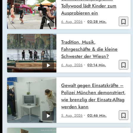
Tollywood lädt Kinder zum
Ausprobieren ein
bookmark_border
6. Aug. 2026
02:28 Min.
Tradition, Musik,
Fahrgeschäfte & die kleine
Schwester der Wiesn?
bookmark_border
6. Aug. 2026
02:14 Min.
Gewalt gegen Einsatzkräfte –
Polizei München demonstriert,
wie brenzlig der Einsatz-Alltag
werden kann
bookmark_border
5. Aug. 2026
02:46 Min.