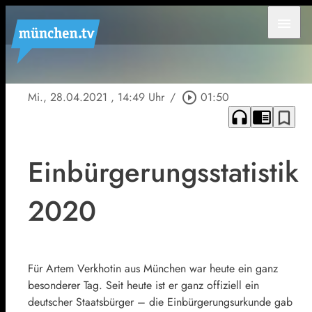
menu
Mi., 28.04.2021
, 14:49 Uhr
/
play_circle_outline
01:50
headphones
chrome_reader_mode
bookmark_border
Einbürgerungsstatistik
2020
Für Artem Verkhotin aus München war heute ein ganz
besonderer Tag. Seit heute ist er ganz offiziell ein
deutscher Staatsbürger – die Einbürgerungsurkunde gab