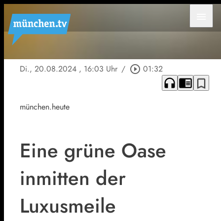
menu
Di., 20.08.2024
, 16:03 Uhr
/
play_circle_outline
01:32
headphones
chrome_reader_mode
bookmark_border
münchen.heute
Eine grüne Oase
inmitten der
Luxusmeile