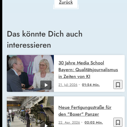
Zurück
Das könnte Dich auch
interessieren
30 Jahre Media School
Bayern: Qualitätsjournalismus
in Zeiten von KI
bookmark_border
21. Juli 2026
01:54 Min.
Neue Fertigungsstraße für
den "Boxer" Panzer
bookmark_border
22. Apr. 2026
02:02 Min.