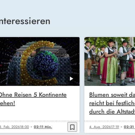
nteressieren
Ohne Reisen 5 Kontinente
Blumen soweit d
sehen!
reicht bei festl
durch die Altstad
bookmark_border
3. Feb. 2026
18:00
02:11 Min.
4. Aug. 2026
17:19
02:31