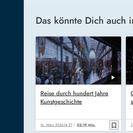
Das könnte Dich auch i
Reise durch hundert Jahre
Kunstgeschichte
bookmark_border
16. März 2026
14:27
02:19 Min.
1