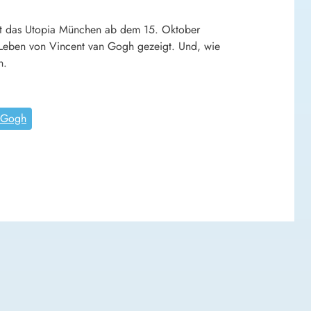
eht das Utopia München ab dem 15. Oktober
 Leben von Vincent
van
Gogh
gezeigt. Und, wie
n.
 Gogh