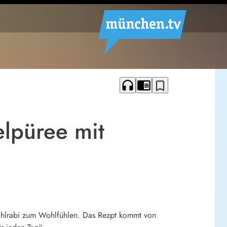
headphones
chrome_reader_mode
bookmark_border
elpüree mit
t Kohlrabi zum Wohlfühlen. Das Rezpt kommt von