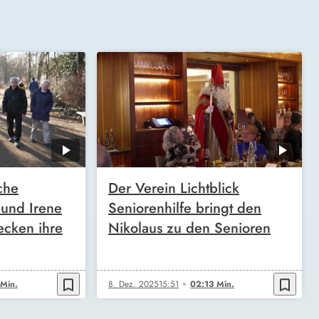
che
Der Verein Lichtblick
 und Irene
Seniorenhilfe bringt den
ecken ihre
Nikolaus zu den Senioren
bookmark_border
bookmark_border
 Min.
8. Dez. 2025
15:51
02:13 Min.