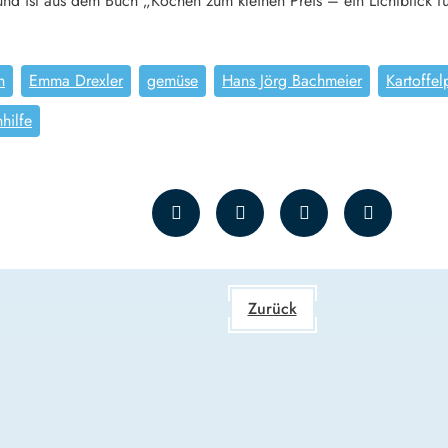
nd ist aus dem Buch „Kochen zum kleinen Preis – ein Lichtblick fü
n
Emma Drexler
gemüse
Hans Jörg Bachmeier
Kartoffel
hilfe
Zurück