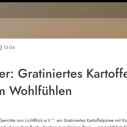
outline
13:04
er: Gratiniertes Kartoff
m Wohlfühlen
Gerichte von LichtBlick e.V.“: ein Gratiniertes Kartoffelpüree mi