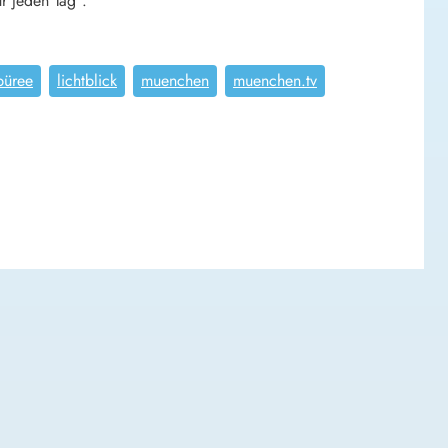
r jeden Tag“.
püree
lichtblick
muenchen
muenchen.tv