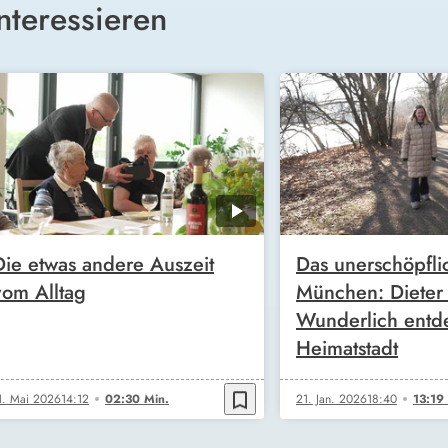
nteressieren
Die etwas andere Auszeit
Das unerschöpfli
vom Alltag
München: Dieter
Wunderlich entd
Heimatstadt
bookmark_border
1. Mai 2026
14:12
02:30 Min.
21. Jan. 2026
18:40
13:19