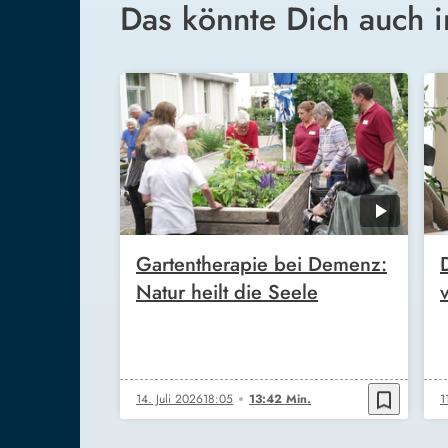
Das könnte Dich auch i
Gartentherapie bei Demenz:
Natur heilt die Seele
bookmark_border
14. Juli 2026
18:05
13:42 Min.
1