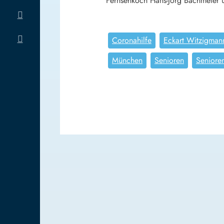
Fernsehkoch Hans-Jörg Bachmeier u
Coronahilfe
Eckart Witzigman
München
Senioren
Senioren