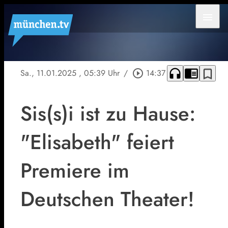
menu
headphones
chrome_reader_mode
bookmark_border
Sa., 11.01.2025
, 05:39 Uhr
/
play_circle_outline
14:37
Sis(s)i ist zu Hause:
"Elisabeth" feiert
Premiere im
Deutschen Theater!