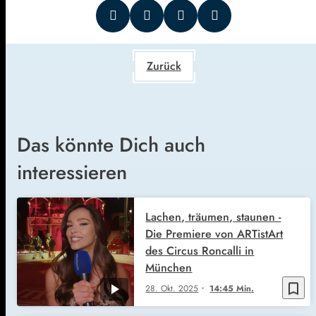
Zurück
Das könnte Dich auch
interessieren
Lachen, träumen, staunen -
Die Premiere von ARTistArt
des Circus Roncalli in
München
bookmark_border
28. Okt. 2025
14:45 Min.