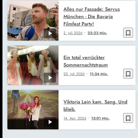
Alles nur Fassade: Servus
München - Die Bavaria
Filmfest Party!
bookmark_border
2. Juli 2026
22:23 Min.
Ein total verrückter
Sommernachtstraum
bookmark_border
20. Juli 2026
11:34 Min.
Viktoria Lein kam. Sang. Und
blieb.
bookmark_border
14. Apr. 2026
13:01 Min.