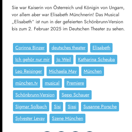
Sie war Kaiserin von Österreich und Königin von Ungarn,
vor allem aber war Elisabeth Münchnerin! Das Musical
„Elisabeth“ ist nun in der gefeierten Schönbrunn-Version
bis zum 2. Februar 2025 im Deutschen Theater zu sehen.
Corinna Binzer
deutsches theater
Elisabeth
Ich gehör nur mir
Jo Weil
Katharina Scheuba
Leo Reisinger
Michaela May
München
münchen.tv
musical
Premiere
Schönbrunn-Version
Sepp Schauer
Sigmar Solbach
Sisi
Sissi
Susanne Porsche
Sylvester Levay
Szene München