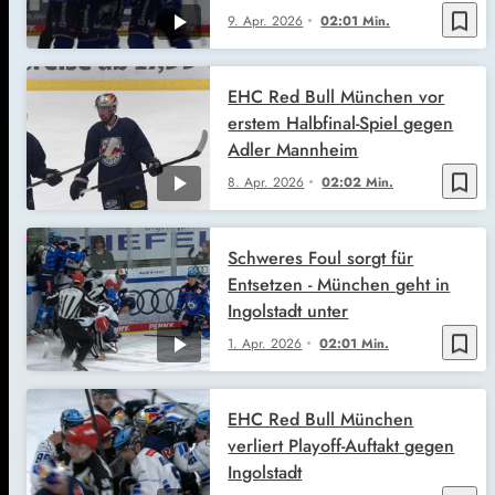
bookmark_border
9. Apr. 2026
02:01 Min.
EHC Red Bull München vor
erstem Halbfinal-Spiel gegen
Adler Mannheim
bookmark_border
8. Apr. 2026
02:02 Min.
Schweres Foul sorgt für
Entsetzen - München geht in
Ingolstadt unter
bookmark_border
1. Apr. 2026
02:01 Min.
EHC Red Bull München
verliert Playoff-Auftakt gegen
Ingolstadt