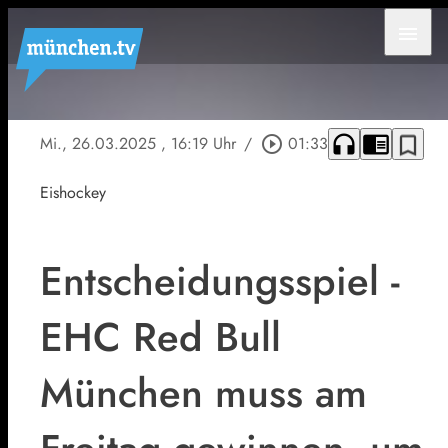
menu
headphones
chrome_reader_mode
bookmark_border
Mi., 26.03.2025
, 16:19 Uhr
/
play_circle_outline
01:33
Eishockey
Entscheidungsspiel -
EHC Red Bull
München muss am