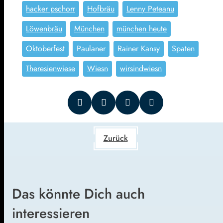
hacker pschorr
Hofbräu
Lenny Peteanu
Löwenbräu
München
münchen heute
Oktoberfest
Paulaner
Rainer Kansy
Spaten
Theresienwiese
Wiesn
wirsindwiesn
Zurück
Das könnte Dich auch
interessieren