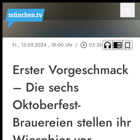
menu
headphones
chrome_reader_mode
bookmark_border
Fr., 13.09.2024
, 18:00 Uhr
/
play_circle_outline
03:35
Erster Vorgeschmack
– Die sechs
Oktoberfest-
Brauereien stellen ihr
Wiesnbier vor