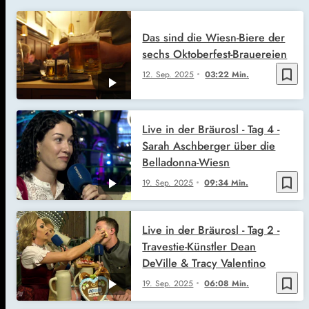
Das sind die Wiesn-Biere der
sechs Oktoberfest-Brauereien
bookmark_border
12. Sep. 2025
03:22 Min.
Live in der Bräurosl - Tag 4 -
Sarah Aschberger über die
Belladonna-Wiesn
bookmark_border
19. Sep. 2025
09:34 Min.
Live in der Bräurosl - Tag 2 -
Travestie-Künstler Dean
DeVille & Tracy Valentino
bookmark_border
19. Sep. 2025
06:08 Min.