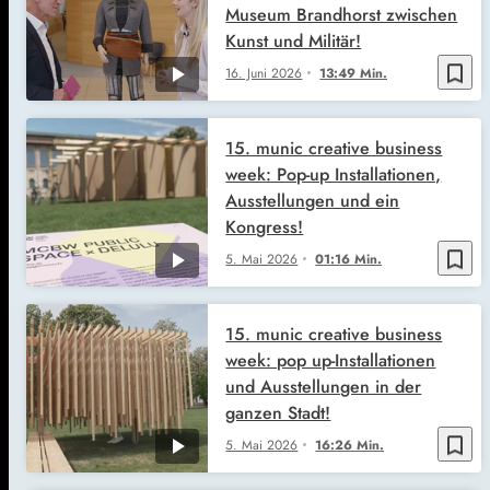
Museum Brandhorst zwischen
Kunst und Militär!
bookmark_border
16. Juni 2026
13:49 Min.
15. munic creative business
week: Pop-up Installationen,
Ausstellungen und ein
Kongress!
bookmark_border
5. Mai 2026
01:16 Min.
15. munic creative business
week: pop up-Installationen
und Ausstellungen in der
ganzen Stadt!
bookmark_border
5. Mai 2026
16:26 Min.