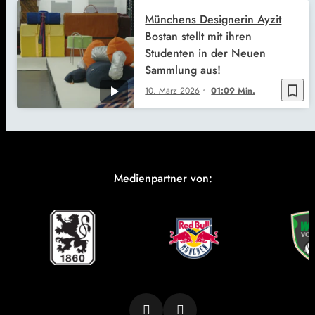
Münchens Designerin Ayzit
Bostan stellt mit ihren
Studenten in der Neuen
Sammlung aus!
bookmark_border
10. März 2026
01:09 Min.
Medienpartner von: