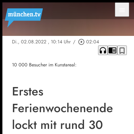
menu
Di., 02.08.2022
, 10:14 Uhr
/
play_circle_outline
02:04
headphones
chrome_reader_mode
bookmark_border
10 000 Besucher im Kunstareal:
Erstes
Ferienwochenende
lockt mit rund 30