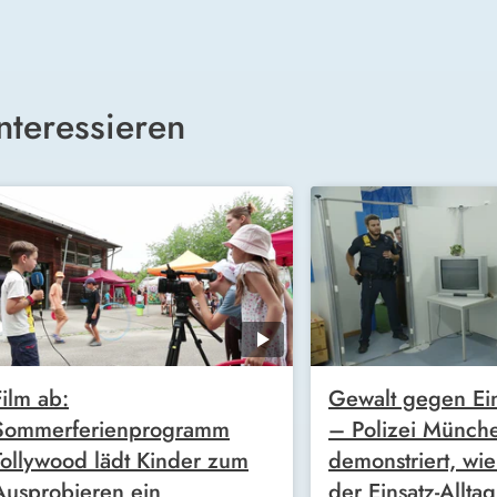
nteressieren
Film ab:
Gewalt gegen Ein
Sommerferienprogramm
– Polizei Münch
Tollywood lädt Kinder zum
demonstriert, wie
Ausprobieren ein
der Einsatz-Allta