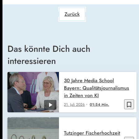
Zurück
Das könnte Dich auch
interessieren
30 Jahre Media School
Bayern: Qualitätsjournalismus
in Zeiten von KI
bookmark_border
21. Juli 2026
01:54 Min.
Tutzinger Fischerhochzeit