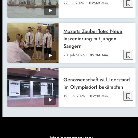
bookmark_border
27. Juli 2026
02:49 Min.
Mozarts Zauberflöte: Neue
Inszenierung mit jungen
Sängern
bookmark_border
20. Juli 2026
02:34 Min.
Genossenschaft will Leerstand
im Olympiadorf bekämpfen
bookmark_border
15. Juni 2026
02:13 Min.
Medienpartner von: