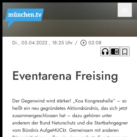
menu
Di., 05.04.2022
, 18:25 Uhr
/
play_circle_outline
02:08
headphones
chrome_reader_mode
bookmark_border
Eventarena Freising
Der Gegenwind wird stärker! „Koa Kongresshalle“ – so
heißt ein neu gegründetes Aktionsbündnis, das sich jetzt
zusammengeschlossen hat – dazu gehören unter
anderem der Bund Naturschutz und die Startbahngegner
vom Bündnis AufgeMUCkt. Gemeinsam mit anderen