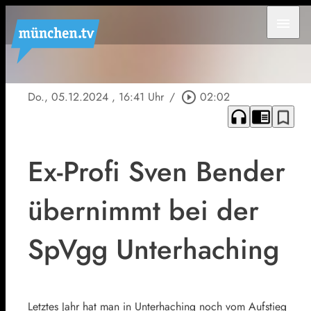
menu
Do., 05.12.2024
, 16:41 Uhr
/
play_circle_outline
02:02
headphones
chrome_reader_mode
bookmark_border
Ex-Profi Sven Bender
übernimmt bei der
SpVgg Unterhaching
Letztes Jahr hat man in Unterhaching noch vom Aufstieg