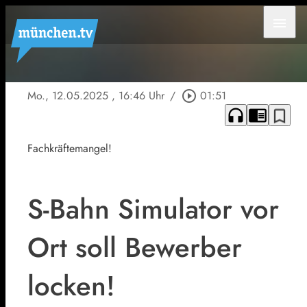
menu
Mo., 12.05.2025
, 16:46 Uhr
/
play_circle_outline
01:51
headphones
chrome_reader_mode
bookmark_border
Fachkräftemangel!
S-Bahn Simulator vor
Ort soll Bewerber
locken!